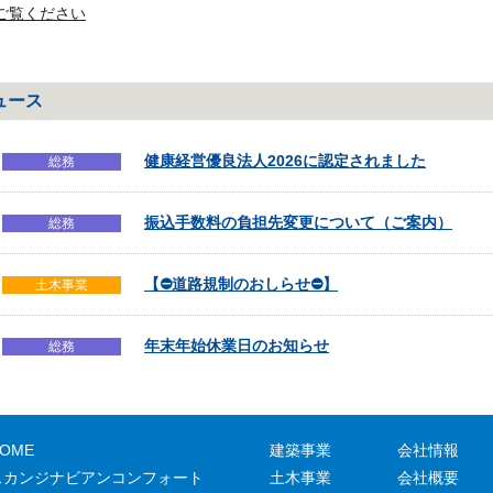
ご覧ください
ュース
健康経営優良法人2026に認定されました
総務
振込手数料の負担先変更について（ご案内）
総務
【⛔道路規制のおしらせ⛔】
土木事業
年末年始休業日のお知らせ
総務
OME
建築事業
会社情報
スカンジナビアンコンフォート
土木事業
会社概要