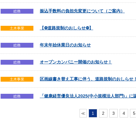
振込手数料の負担先変更について（ご案内）
総務
【⛔道路規制のおしらせ⛔】
土木事業
年末年始休業日のお知らせ
総務
オープンカンパニー開催のお知らせ！
総務
区画線書き替え工事に伴う、道路規制のおしらせ
土木事業
「健康経営優良法人2025(中小規模法人部門)」
総務
≪
1
2
3
4
5