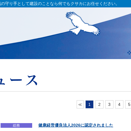
域の守り手として建設のことなら何でもクサカにお任せください。
≪
1
2
3
4
5
健康経営優良法人2026に認定されました
総務