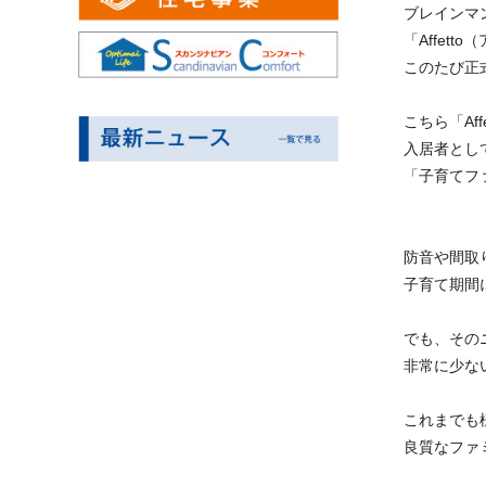
ブレインマ
「Affett
このたび正
こちら「Aff
入居者とし
「子育てフ
防音や間取
子育て期間
でも、その
非常に少な
これまでも
良質なファ