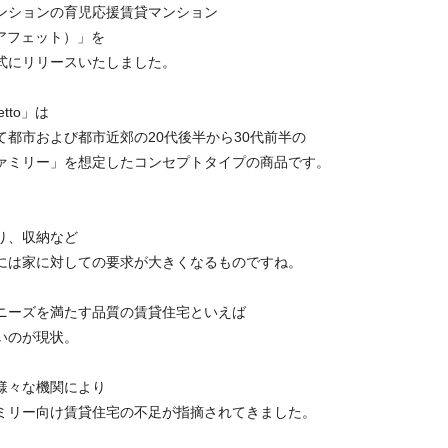
ンションの育児応援賃貸マンション
o（アフェット）」を
式にリリースいたしました。
etto」は
て都市および都市近郊の20代後半から30代前半の
ァミリー」を想定したコンセプトタイプの商品です。
り、収納など
には家に対しての要求が大きくなるものですね。
ニーズを満たす品質の賃貸住宅といえば
いのが現状。
様々な機関により
ミリー向け賃貸住宅の不足が指摘されてきました。