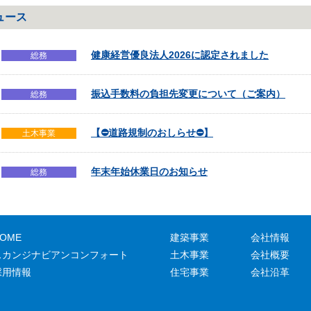
ュース
健康経営優良法人2026に認定されました
総務
振込手数料の負担先変更について（ご案内）
総務
【⛔道路規制のおしらせ⛔】
土木事業
年末年始休業日のお知らせ
総務
OME
建築事業
会社情報
スカンジナビアンコンフォート
土木事業
会社概要
採用情報
住宅事業
会社沿革