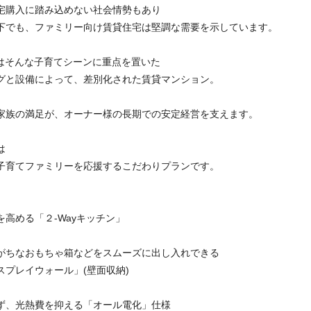
宅購入に踏み込めない社会情勢もあり
下でも、ファミリー向け賃貸住宅は堅調な需要を示しています。
to」はそんな子育てシーンに重点を置いた
グと設備によって、差別化された賃貸マンション。
家族の満足が、オーナー様の長期での安定経営を支えます。
は
子育てファミリーを応援するこだわりプランです。
を高める「２-Wayキッチン」
がちなおもちゃ箱などをスムーズに出し入れできる
レイウォール」(壁面収納)
ず、光熱費を抑える「オール電化」仕様