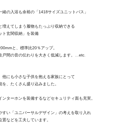
一緒の入浴も余裕の「1418サイズユニットバス」
と増えてしまう履物もたっぷり収納できる
ト玄関収納」を装備
00mmと、標準比20％アップ。
間の音の伝わりを大きく低減します。…etc.
、他にも小さな子供を抱える家族にとって
能を、たくさん盛り込みました。
インターホンを装備するなどセキュリティ面も充実。
やすい「ユニバーサルデザイン」の考えを取り入れ
位置などを工夫しています。